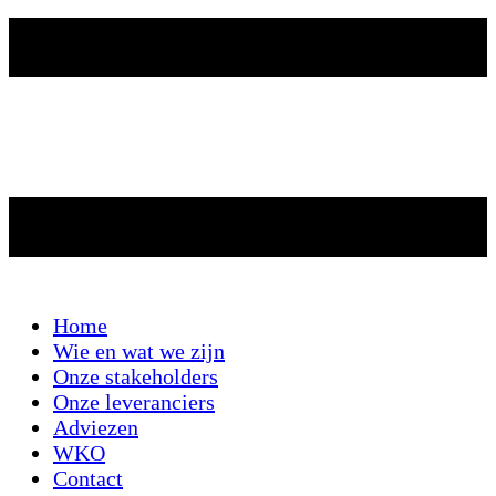
Home
Wie en wat we zijn
Onze stakeholders
Onze leveranciers
Adviezen
WKO
Contact