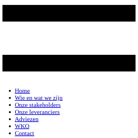
Home
Wie en wat we zijn
Onze stakeholders
Onze leveranciers
Adviezen
WKO
Contact